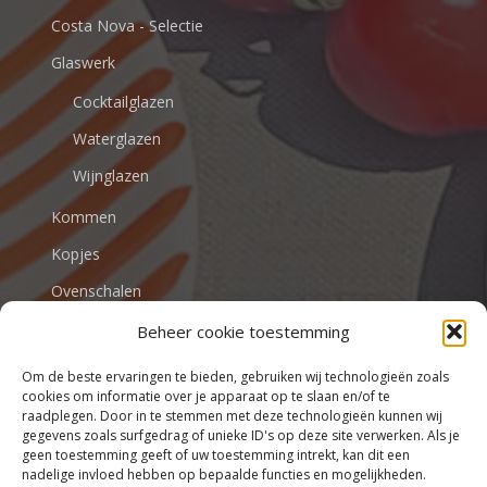
Costa Nova - Selectie
Glaswerk
Cocktailglazen
Waterglazen
Wijnglazen
Kommen
Kopjes
Ovenschalen
Beheer cookie toestemming
VALENTIJN
Om de beste ervaringen te bieden, gebruiken wij technologieën zoals
cookies om informatie over je apparaat op te slaan en/of te
raadplegen. Door in te stemmen met deze technologieën kunnen wij
gegevens zoals surfgedrag of unieke ID's op deze site verwerken. Als je
Stijlvol tafelen begint bij Tafel
geen toestemming geeft of uw toestemming intrekt, kan dit een
beleving
nadelige invloed hebben op bepaalde functies en mogelijkheden.