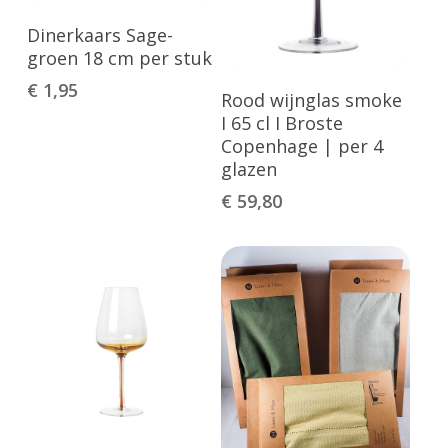
Toevoegen Aan
Dinerkaars Sage-
Geen producten in de winkelwagen.
Winkelwagen
groen 18 cm per stuk
Go To Shop
€
1,95
Toevoegen Aan
Rood wijnglas smoke
Winkelwagen
I 65 cl I Broste
Copenhage | per 4
glazen
€
59,80