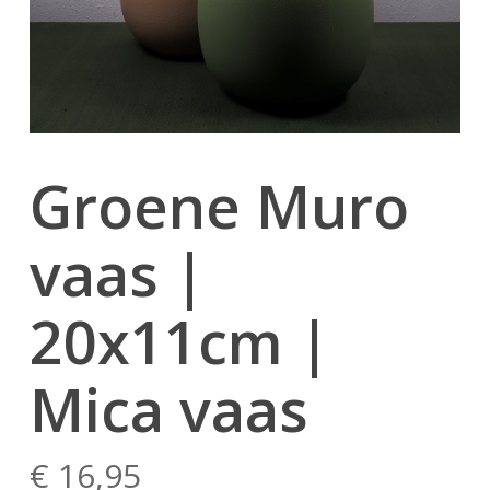
Groene Muro
vaas |
20x11cm |
Mica vaas
€
16,95