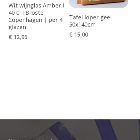
Toevoegen Aan
Wit wijnglas Amber I
Winkelwagen
40 cl I Broste
Toevoegen Aan
Tafel loper geel
Copenhagen | per 4
Winkelwagen
50x140cm
glazen
€
15,00
€
12,95