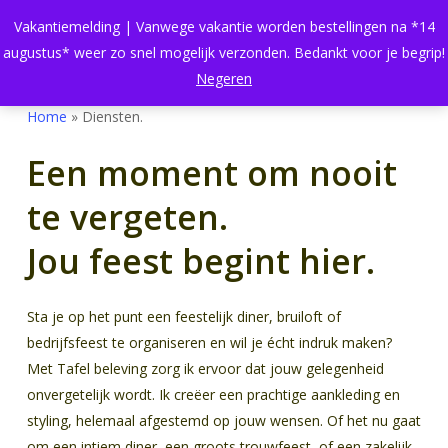
Skip
Menu
Vakantiemelding | Vanwege vakantie worden bestellingen na *14
to
search
Close
Cart
augustus* weer zo snel mogelijk verzonden. Bedankt voor je begrip!
Cart
main
Negeren
content
Home
»
Diensten.
Een moment om nooit
te vergeten.
Jou feest begint hier.
Sta je op het punt een feestelijk diner, bruiloft of
bedrijfsfeest te organiseren en wil je écht indruk maken?
Met Tafel beleving zorg ik ervoor dat jouw gelegenheid
onvergetelijk wordt. Ik creëer een prachtige aankleding en
styling, helemaal afgestemd op jouw wensen. Of het nu gaat
om een intiem diner, een groots trouwfeest, of een zakelijk