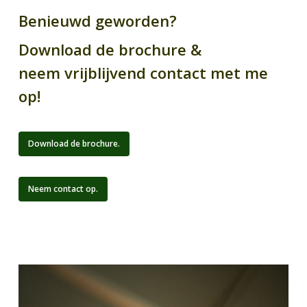
Benieuwd geworden?
Download de brochure &
neem vrijblijvend contact met me
Geen producten in de winkelwagen.
op!
Go To Shop
Download de brochure.
Neem contact op.