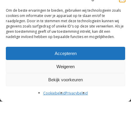
Om de beste ervaringen te bieden, gebruiken wij technologieën zoals
cookies om informatie over je apparaat op te slaan en/of te
raadplegen. Door in te stemmen met deze technologieën kunnen wij
gegevens zoals surfgedrag of unieke ID's op deze site verwerken. Als je
Stijlvol tafelen begint bij Tafel
geen toestemming geeft of uw toestemming intrekt, kan dit een
beleving
nadelige invloed hebben op bepaalde functies en mogelijkheden.
Accepteren
Weigeren
Subtotaal:
€
0,00
© 2026 Tafel beleving.
Bekijk voorkeuren
Bekijk Winkelwagen
Afrekenen
facebook
pinterest
linkedin
instagram
whatsapp
email
Cookiebeleid
Privacybeleid