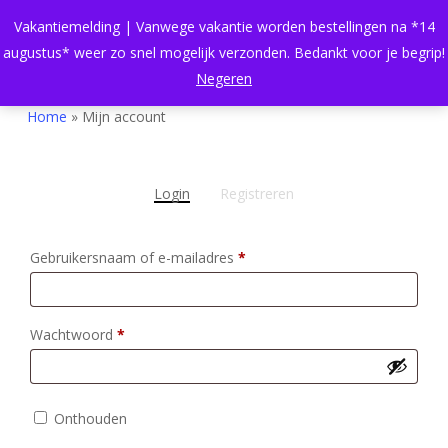
Skip
Menu
Vakantiemelding | Vanwege vakantie worden bestellingen na *14
to
search
Close
Cart
augustus* weer zo snel mogelijk verzonden. Bedankt voor je begrip!
Cart
main
Negeren
content
Home
»
Mijn account
Login
Registreren
Vereist
Gebruikersnaam of e-mailadres
*
Vereist
Wachtwoord
*
Onthouden