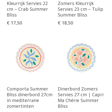
Winkelwagen
Winkelwagen
Kleurrijk Servies 22
Zomers Kleurrijk
cm – Crab Summer
Servies 23 cm – Tulip
Bliss
Summer Bliss
€
17,50
€
18,50
Toevoegen Aan
Toevoegen Aan
Comporta Summer
Dinerbord Zomers
Winkelwagen
Winkelwagen
Bliss dinerbord 27cm
Servies 27 cm | Capri
in mediterrane
Ma Chérie Summer
zomertinten
Bliss
Geen producten in de winkelwagen.