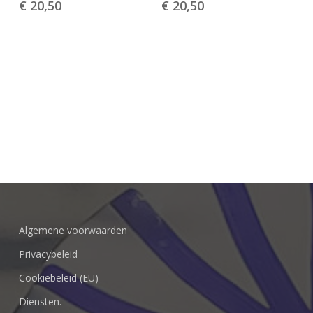
€
20,50
€
20,50
Go To Shop
Algemene voorwaarden
Privacybeleid
Cookiebeleid (EU)
Diensten.