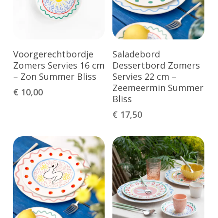
Toevoegen Aan
Toevoegen Aan
Voorgerechtbordje
Saladebord
Winkelwagen
Winkelwagen
Zomers Servies 16 cm
Dessertbord Zomers
– Zon Summer Bliss
Servies 22 cm –
Zeemeermin Summer
€
10,00
Bliss
€
17,50