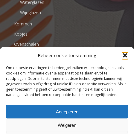
Waterglazen
Wijnglazen
Kommen
Kopjes
Ovenschalen
Beheer cookie toestemming
VALENTIJN
Om de beste ervaringen te bieden, gebruiken wij technologieën zoals
cookies om informatie over je apparaat op te slaan en/of te
raadplegen. Door in te stemmen met deze technologieën kunnen wij
gegevens zoals surfgedrag of unieke ID's op deze site verwerken. Als je
Tafel en eventstyling | Stijlvol
geen toestemming geeft of uw toestemming intrekt, kan dit een
tafelen begint bij Tafel beleving
nadelige invloed hebben op bepaalde functies en mogelijkheden.
Accepteren
Weigeren
Subtotaal:
€
0,00