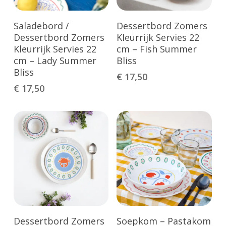
Toevoegen Aan
Toevoegen Aan
Saladebord /
Dessertbord Zomers
Winkelwagen
Winkelwagen
Dessertbord Zomers
Kleurrijk Servies 22
Kleurrijk Servies 22
cm – Fish Summer
cm – Lady Summer
Bliss
Bliss
€
17,50
€
17,50
Toevoegen Aan
Toevoegen Aan
Dessertbord Zomers
Soepkom – Pastakom