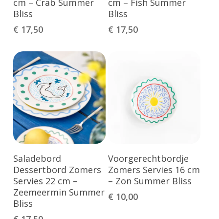
cm – Crab Summer
cm – Fish Summer
Bliss
Bliss
€
17,50
€
17,50
Toevoegen Aan
Toevoegen Aan
Saladebord
Voorgerechtbordje
Winkelwagen
Winkelwagen
Dessertbord Zomers
Zomers Servies 16 cm
Servies 22 cm –
– Zon Summer Bliss
Zeemeermin Summer
€
10,00
Bliss