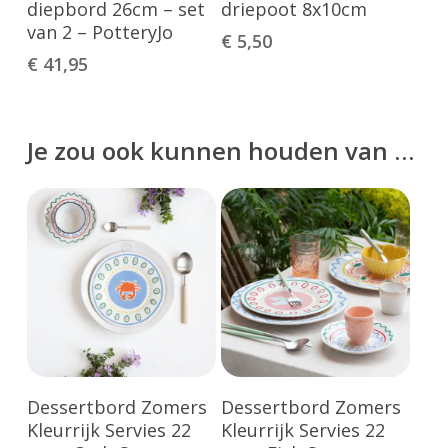
diepbord 26cm – set
driepoot 8x10cm
van 2 – PotteryJo
€
5,50
€
41,95
Je zou ook kunnen houden van …
Toevoegen Aan
Toevoegen Aan
Dessertbord Zomers
Dessertbord Zomers
Winkelwagen
Winkelwagen
Kleurrijk Servies 22
Kleurrijk Servies 22