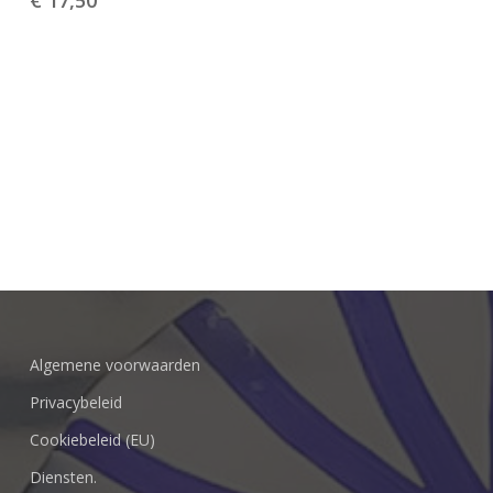
€
17,50
Algemene voorwaarden
Privacybeleid
Cookiebeleid (EU)
Diensten.