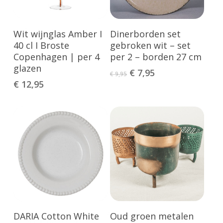
Toevoegen Aan
Toevoegen Aan
Wit wijnglas Amber I
Dinerborden set
Winkelwagen
Winkelwagen
40 cl I Broste
gebroken wit – set
Copenhagen | per 4
per 2 – borden 27 cm
glazen
Oorspronkelijke
Huidige
€
7,95
€
9,95
prijs
prijs
€
12,95
was:
is:
€ 9,95.
€ 7,95.
Toevoegen Aan
Toevoegen Aan
DARIA Cotton White
Oud groen metalen
Winkelwagen
Winkelwagen