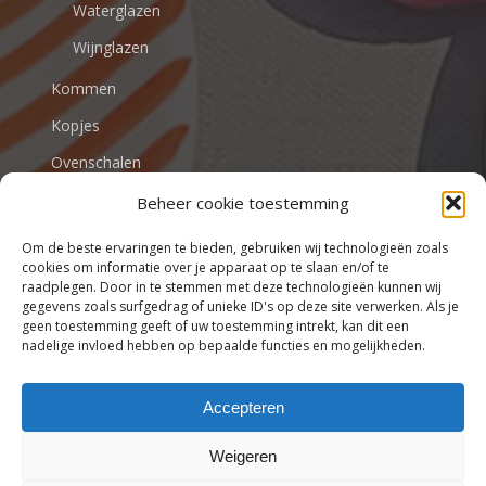
Waterglazen
Wijnglazen
Kommen
Kopjes
Ovenschalen
Beheer cookie toestemming
VALENTIJN
Om de beste ervaringen te bieden, gebruiken wij technologieën zoals
cookies om informatie over je apparaat op te slaan en/of te
raadplegen. Door in te stemmen met deze technologieën kunnen wij
gegevens zoals surfgedrag of unieke ID's op deze site verwerken. Als je
Tafel en eventstyling | Stijlvol
geen toestemming geeft of uw toestemming intrekt, kan dit een
tafelen begint bij Tafel beleving
nadelige invloed hebben op bepaalde functies en mogelijkheden.
Accepteren
Weigeren
Subtotaal:
€
0,00