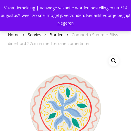
Skip
Menu
Vakantiemelding | Vanwege vakantie worden bestellingen na *14
to
search
Close
Cart
augustus* weer zo snel mogelijk verzonden. Bedankt voor je begrip!
Cart
main
Negeren
content
Home
Servies
Borden
Comporta Summer Bliss
dinerbord 27cm in mediterrane zomertinten