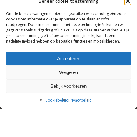
Beheer cookie toestemming
VALENTIJN
Om de beste ervaringen te bieden, gebruiken wij technologieën zoals
cookies om informatie over je apparaat op te slaan en/of te
raadplegen. Door in te stemmen met deze technologieën kunnen wij
gegevens zoals surfgedrag of unieke ID's op deze site verwerken. Als je
Tafel en eventstyling | Stijlvol
geen toestemming geeft of uw toestemming intrekt, kan dit een
tafelen begint bij Tafel beleving
nadelige invloed hebben op bepaalde functies en mogelijkheden.
Accepteren
Weigeren
Subtotaal:
€
0,00
© 2026 Tafel beleving.
Bekijk voorkeuren
Bekijk Winkelwagen
Afrekenen
facebook
pinterest
linkedin
instagram
whatsapp
email
Cookiebeleid
Privacybeleid