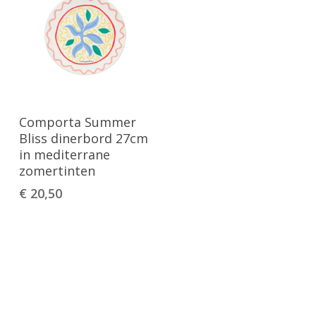
Toevoegen Aan
Comporta Summer
Winkelwagen
Bliss dinerbord 27cm
in mediterrane
zomertinten
€
20,50