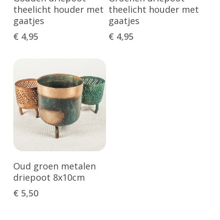
Winkelwagen
Winkelwagen
theelicht houder met
theelicht houder met
gaatjes
gaatjes
€
4,95
€
4,95
Toevoegen Aan
Oud groen metalen
Winkelwagen
driepoot 8x10cm
€
5,50