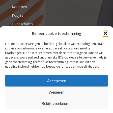
Kommen
Kopjes
Ovenschalen
Beheer cookie toestemming
VALENTIJN
Om de beste ervaringen te bieden, gebruiken wij technologieën zoals
cookies om informatie over je apparaat op te slaan en/of te
raadplegen. Door in te stemmen met deze technologieën kunnen wij
gegevens zoals surfgedrag of unieke ID's op deze site verwerken. Als je
Stijlvol tafelen begint bij Tafel
geen toestemming geeft of uw toestemming intrekt, kan dit een
beleving
nadelige invloed hebben op bepaalde functies en mogelijkheden.
Accepteren
Weigeren
Subtotaal:
€
0,00
© 2026 Tafel beleving.
Bekijk voorkeuren
Bekijk Winkelwagen
Afrekenen