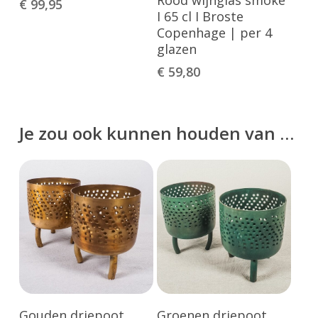
€
99,95
Winkelwagen
I 65 cl I Broste
Copenhage | per 4
glazen
€
59,80
Je zou ook kunnen houden van …
Toevoegen Aan
Toevoegen Aan
Gouden driepoot
Groenen driepoot