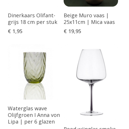
Lees Verder
Toevoegen Aan
Dinerkaars Olifant-
Beige Muro vaas |
Winkelwagen
grijs 18 cm per stuk
25x11cm | Mica vaas
€
1,95
€
19,95
Toevoegen Aan
Waterglas wave
Winkelwagen
Olijfgroen I Anna von
Geen producten in de winkelwagen.
Lipa | per 6 glazen
Toevoegen Aan
Rood wijnglas smoke
Go To Shop