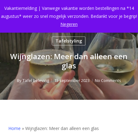
Skip
Menu
Vakantiemelding | Vanwege vakantie worden bestellingen na *14
to
search
Close
Cart
augustus* weer zo snel mogelijk verzonden. Bedankt voor je begrip!
Cart
main
Negeren
content
Tafelstyling
Wijnglazen: Meer dan alleen een
glas
By
Tafel beleving
15 september 2023
No Comments
Home
»
Wijnglazen: Meer dan alleen een glas